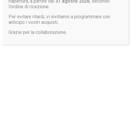
riapertura, a partire dal
31 agosto 2026
, secondo
l’ordine di ricezione.
Per evitare ritardi, vi invitiamo a programmare con
anticipo i vostri acquisti.
Grazie per la collaborazione.
ALESSANDRO RISSONE
AGENTE
PIEMONTE - VALLE D'AOSTA
+39 3471717281