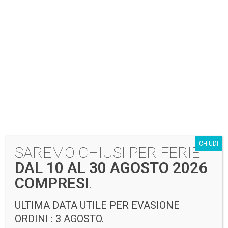
Sovrapantalone
Impermeabile
PANTAPIOGGIA
PC
quantità
Aggiungi al preventivo
Categoria:
Antipioggia e
COD:
PANTAPIOGGIA PC
Softshell
Tag:
pantapioggia
CHIUDI
SAREMO CHIUSI PER FERIE
DAL 10 AL 30 AGOSTO 2026
COMPRESI
.
Prodotti correlati
ULTIMA DATA UTILE PER EVASIONE
ORDINI : 3 AGOSTO.