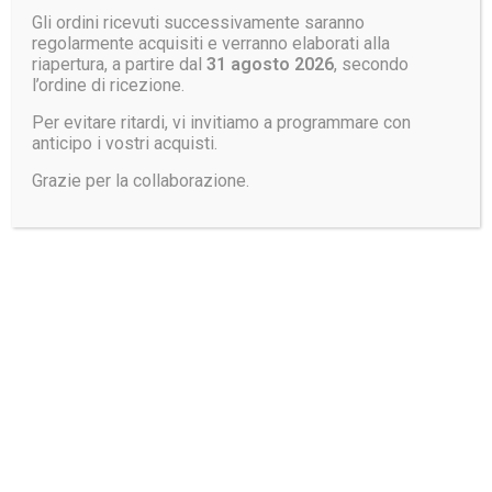
Gli ordini ricevuti successivamente saranno
regolarmente acquisiti e verranno elaborati alla
riapertura, a partire dal
31 agosto 2026
, secondo
l’ordine di ricezione.
Per evitare ritardi, vi invitiamo a programmare con
anticipo i vostri acquisti.
Giubbino GIUBTEC
Giaccone GIACTEC
Grazie per la collaborazione.
CLIMBING MIS
POWER PC
SOFTSHELL