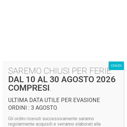
divise misericordie
divise protezione civile
Prodotti correlati
CHIUDI
SAREMO CHIUSI PER FERIE
DAL 10 AL 30 AGOSTO 2026
COMPRESI
.
Giubbino GIUBTEC
LUMEN – LED
Giaccone GIACTEC
ULTIMA DATA UTILE PER EVASIONE
INTEGRATI
POWER 3S RHV
ORDINI : 3 AGOSTO.
Gli ordini ricevuti successivamente saranno
regolarmente acquisiti e verranno elaborati alla