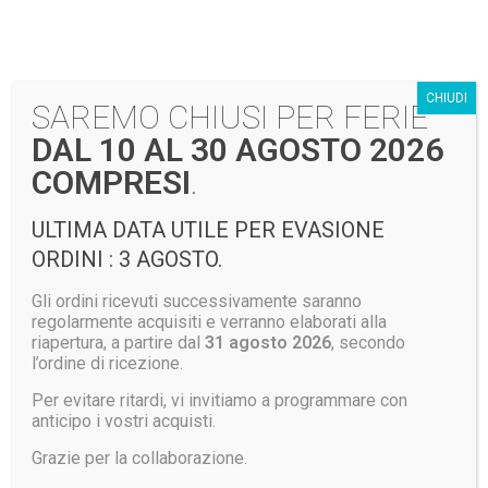
CHIUDI
SAREMO CHIUSI PER FERIE
Categorie prodotto
DAL 10 AL 30 AGOSTO 2026
Accessori
COMPRESI
.
Accessori A.I.B
ULTIMA DATA UTILE PER EVASIONE
Berretti - Copricapo
ORDINI : 3 AGOSTO.
Borse e Zaini
Gli ordini ricevuti successivamente saranno
Caschi A.I.B.
regolarmente acquisiti e verranno elaborati alla
riapertura, a partire dal
31 agosto 2026
, secondo
Caschi EN397
l’ordine di ricezione.
Cinture
Per evitare ritardi, vi invitiamo a programmare con
anticipo i vostri acquisti.
Guanti
Grazie per la collaborazione.
Antincendio