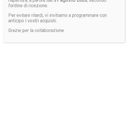
riapertura, a partire dal
31 agosto 2026
, secondo
l’ordine di ricezione.
Pantalone PANTEC
Per evitare ritardi, vi invitiamo a programmare con
Pantalone PANTEC
TANGO RHV
anticipo i vostri acquisti.
POWER RED PCB
Grazie per la collaborazione.
Pantalone PANTEC