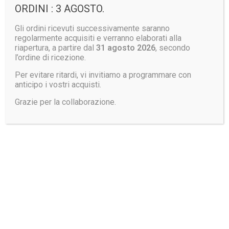
Giubbino GIUBTEC
ORDINI : 3 AGOSTO.
LUMEN – LED
Gli ordini ricevuti successivamente saranno
INTEGRATI
regolarmente acquisiti e verranno elaborati alla
Pantalone PANTEC
riapertura, a partire dal
31 agosto 2026
, secondo
l’ordine di ricezione.
POWER RED PCB
Per evitare ritardi, vi invitiamo a programmare con
anticipo i vostri acquisti.
Grazie per la collaborazione.
Giubbino GIUBTEC
Giubbino GIUBTEC