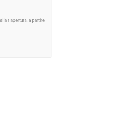
Gilet e Jacket
Giubbini e Pantaloni
la riapertura, a partire
Misericordie
Outdoor
Polizia e Sicurezza
Controlla la tua taglia
Guida Taglie
Rimani aggiornato
Rimani sempre aggiornato
Iscriviti alla Newsletter: